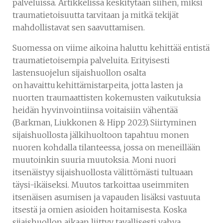
palveluissa. Artikkelissa keskitytään siihen, miksi
traumatietoisuutta tarvitaan ja mitkä tekijät
mahdollistavat sen saavuttamisen.
Suomessa on viime aikoina haluttu kehittää entistä
traumatietoisempia palveluita. Erityisesti
lastensuojelun sijaishuollon osalta
on havaittu kehittämistarpeita, jotta lasten ja
nuorten traumaattisten kokemusten vaikutuksia
heidän hyvinvointiinsa voitaisiin vähentää
(Barkman, Liukkonen & Hipp 2023). Siirtyminen
sijaishuollosta jälkihuoltoon tapahtuu monen
nuoren kohdalla tilanteessa, jossa on meneillään
muutoinkin suuria muutoksia. Moni nuori
itsenäistyy sijaishuollosta välittömästi tultuaan
täysi-ikäiseksi. Muutos tarkoittaa useimmiten
itsenäisen asumisen ja vapauden lisäksi vastuuta
itsestä ja omien asioiden hoitamisesta. Koska
sijaishuollon aikaan liittyy tavallisesti vahva