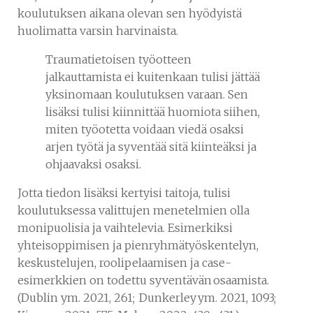
koulutuksen aikana olevan sen hyödyistä
huolimatta varsin harvinaista.
Traumatietoisen työotteen
jalkauttamista ei kuitenkaan tulisi jättää
yksinomaan koulutuksen varaan. Sen
lisäksi tulisi kiinnittää huomiota siihen,
miten työotetta voidaan viedä osaksi
arjen työtä ja syventää sitä kiinteäksi ja
ohjaavaksi osaksi.
Jotta tiedon lisäksi kertyisi taitoja, tulisi
koulutuksessa valittujen menetelmien olla
monipuolisia ja vaihtelevia. Esimerkiksi
yhteisoppimisen ja pienryhmätyöskentelyn,
keskustelujen, roolipelaamisen ja case-
esimerkkien on todettu syventävän osaamista.
(Dublin ym. 2021, 261; Dunkerley ym. 2021, 1093;