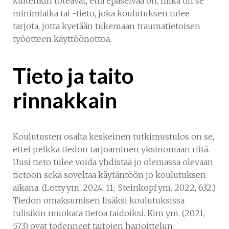
kuitenkin toteavat, että epäselvää on, mikä on se
minimiaika tai -tieto, joka koulutuksen tulee
tarjota, jotta kyetään tukemaan traumatietoisen
työotteen käyttöönottoa.
Tieto ja taito
rinnakkain
Koulutusten osalta keskeinen tutkimustulos on se,
ettei pelkkä tiedon tarjoaminen yksinomaan riitä.
Uusi tieto tulee voida yhdistää jo olemassa olevaan
tietoon sekä soveltaa käytäntöön jo koulutuksen
aikana. (Lotty ym. 2024, 11; Steinkopf ym. 2022, 632.)
Tiedon omaksumisen lisäksi koulutuksissa
tulisikin muokata tietoa taidoiksi. Kim ym. (2021,
573) ovat todenneet taitojen harjoittelun