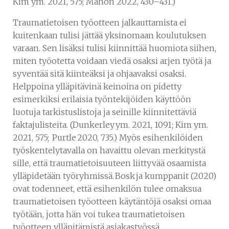
Kim ym. 2021, 575; Mahon 2022, 430–431.)
Traumatietoisen työotteen jalkauttamista ei
kuitenkaan tulisi jättää yksinomaan koulutuksen
varaan. Sen lisäksi tulisi kiinnittää huomiota siihen,
miten työotetta voidaan viedä osaksi arjen työtä ja
syventää sitä kiinteäksi ja ohjaavaksi osaksi.
Helppoina ylläpitävinä keinoina on pidetty
esimerkiksi erilaisia työntekijöiden käyttöön
luotuja tarkistuslistoja ja seinille kiinnitettäviä
faktajulisteita. (Dunkerley ym. 2021, 1091; Kim ym.
2021, 575; Purtle 2020, 735.) Myös esihenkilöiden
työskentelytavalla on havaittu olevan merkitystä
sille, että traumatietoisuuteen liittyvää osaamista
ylläpidetään työryhmissä. Bosk ja kumppanit (2020)
ovat todenneet, että esihenkilön tulee omaksua
traumatietoisen työotteen käytäntöjä osaksi omaa
työtään, jotta hän voi tukea traumatietoisen
työotteen ylläpitämistä asiakastyössä