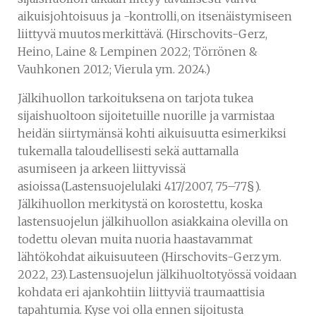
aikuisjohtoisuus ja -kontrolli, on itsenäistymiseen
liittyvä muutos merkittävä. (Hirschovits-Gerz,
Heino, Laine & Lempinen 2022; Törrönen &
Vauhkonen 2012; Vierula ym. 2024.)
Jälkihuollon tarkoituksena on tarjota tukea
sijaishuoltoon sijoitetuille nuorille ja varmistaa
heidän siirtymänsä kohti aikuisuutta esimerkiksi
tukemalla taloudellisesti sekä auttamalla
asumiseen ja arkeen liittyvissä
asioissa (Lastensuojelulaki 417/2007, 75–77§).
Jälkihuollon merkitystä on korostettu, koska
lastensuojelun jälkihuollon asiakkaina olevilla on
todettu olevan muita nuoria haastavammat
lähtökohdat aikuisuuteen (Hirschovits-Gerz ym.
2022, 23). Lastensuojelun jälkihuoltotyössä voidaan
kohdata eri ajankohtiin liittyviä traumaattisia
tapahtumia. Kyse voi olla ennen sijoitusta