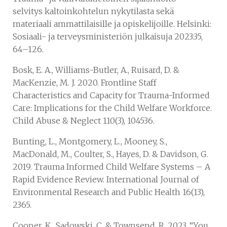
selvitys kaltoinkohtelun nykytilasta sekä
materiaali ammattilaisille ja opiskelijoille. Helsinki:
Sosiaali- ja terveysministeriön julkaisuja 2023:35,
64–126.
Bosk, E. A., Williams-Butler, A., Ruisard, D. &
MacKenzie, M. J. 2020. Frontline Staff
Characteristics and Capacity for Trauma-Informed
Care: Implications for the Child Welfare Workforce.
Child Abuse & Neglect 110(3), 104536.
Bunting, L., Montgomery, L., Mooney, S.,
MacDonald, M., Coulter, S., Hayes, D. & Davidson, G.
2019. Trauma Informed Child Welfare Systems – A
Rapid Evidence Review. International Journal of
Environmental Research and Public Health 16(13),
2365.
Cooper, K., Sadowski, C. & Townsend, R. 2023. “You