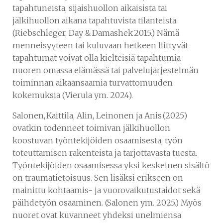
tapahtuneista, sijaishuollon aikaisista tai
jälkihuollon aikana tapahtuvista tilanteista.
(Riebschleger, Day & Damashek 2015.) Nämä
menneisyyteen tai kuluvaan hetkeen liittyvät
tapahtumat voivat olla kielteisiä tapahtumia
nuoren omassa elämässä tai palvelujärjestelmän
toiminnan aikaansaamia turvattomuuden
kokemuksia (Vierula ym. 2024).
Salonen, Kaittila, Alin, Leinonen ja Anis (2025)
ovatkin todenneet toimivan jälkihuollon
koostuvan työntekijöiden osaamisesta, työn
toteuttamisen rakenteista ja tarjottavasta tuesta.
Työntekijöiden osaamisessa yksi keskeinen sisältö
on traumatietoisuus. Sen lisäksi erikseen on
mainittu kohtaamis- ja vuorovaikutustaidot sekä
päihdetyön osaaminen. (Salonen ym. 2025.) Myös
nuoret ovat kuvanneet yhdeksi unelmiensa