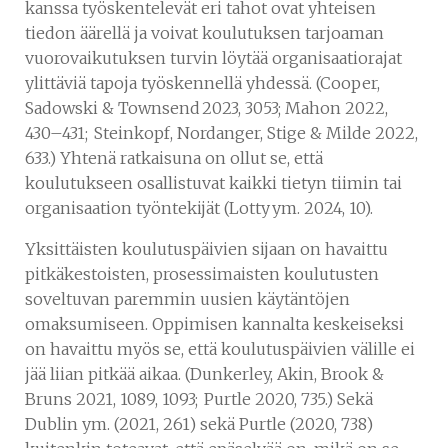
kanssa työskentelevät eri tahot ovat yhteisen
tiedon äärellä ja voivat koulutuksen tarjoaman
vuorovaikutuksen turvin löytää organisaatiorajat
ylittäviä tapoja työskennellä yhdessä. (Cooper,
Sadowski & Townsend 2023, 3053; Mahon 2022,
430–431; Steinkopf, Nordanger, Stige & Milde 2022,
633.) Yhtenä ratkaisuna on ollut se, että
koulutukseen osallistuvat kaikki tietyn tiimin tai
organisaation työntekijät (Lotty ym. 2024, 10).
Yksittäisten koulutuspäivien sijaan on havaittu
pitkäkestoisten, prosessimaisten koulutusten
soveltuvan paremmin uusien käytäntöjen
omaksumiseen. Oppimisen kannalta keskeiseksi
on havaittu myös se, että koulutuspäivien välille ei
jää liian pitkää aikaa. (Dunkerley, Akin, Brook &
Bruns 2021, 1089, 1093; Purtle 2020, 735.) Sekä
Dublin ym. (2021, 261) sekä Purtle (2020, 738)