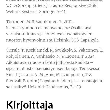
V. C. & Sprang, G. (eds.) Trauma Responsive Child
Welfare Systems. Springer, 3–11.
Törrönen, M. & Vauhkonen, T. 2012.
Itsenäistyminen elämänvaiheena: Osallistava
vertaistutkimus sijaishuollosta itsenäistyvien
nuorten hyvinvoinnista. Helsinki: SOS-Lapsikylä.
Vierula, T., Korkiamäki, R., Saukkola, S., Pakarinen, T.,
Pohjolainen, A., Vanhatalo, N. & Eronen, T. 2024.
Aikuistuvan nuoren lähtö julkisesta kodista –
sijaishuollosta itsenäistymisen tapoja. Teoksessa
Kiili, J., Jaakola, A.-M., Anis, M., Lamponen, T. &
Stenvall, E. (toim.) Lapsiperheiden ja lastensuojelun
sosiaalityö. Helsinki: Gaudeamus, 71–89.
Kirjoittaja