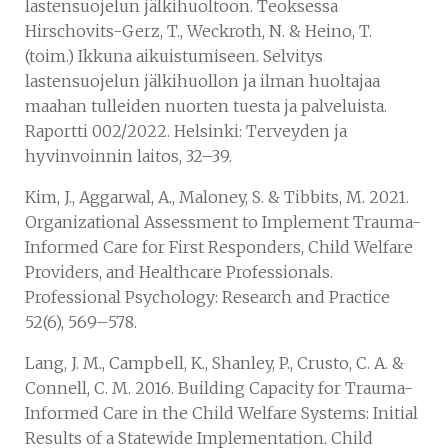
lastensuojelun jälkihuoltoon. Teoksessa
Hirschovits-Gerz, T., Weckroth, N. & Heino, T.
(toim.) Ikkuna aikuistumiseen. Selvitys
lastensuojelun jälkihuollon ja ilman huoltajaa
maahan tulleiden nuorten tuesta ja palveluista.
Raportti 002/2022. Helsinki: Terveyden ja
hyvinvoinnin laitos, 32–39.
Kim, J., Aggarwal, A., Maloney, S. & Tibbits, M. 2021.
Organizational Assessment to Implement Trauma-
Informed Care for First Responders, Child Welfare
Providers, and Healthcare Professionals.
Professional Psychology: Research and Practice
52(6), 569–578.
Lang, J. M., Campbell, K., Shanley, P., Crusto, C. A. &
Connell, C. M. 2016. Building Capacity for Trauma-
Informed Care in the Child Welfare Systems: Initial
Results of a Statewide Implementation. Child