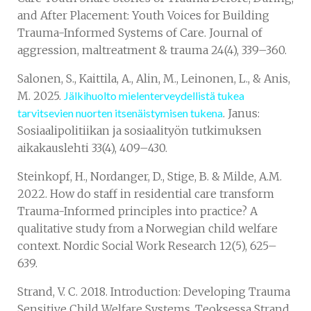
and After Placement: Youth Voices for Building
Trauma-Informed Systems of Care. Journal of
aggression, maltreatment & trauma 24(4), 339–360.
Salonen, S., Kaittila, A., Alin, M., Leinonen, L., & Anis,
M. 2025.
Jälkihuolto mielenterveydellistä tukea
tarvitsevien nuorten itsenäistymisen tukena
. Janus:
Sosiaalipolitiikan ja sosiaalityön tutkimuksen
aikakauslehti 33(4), 409–430.
Steinkopf, H., Nordanger, D., Stige, B. & Milde, A.M.
2022. How do staff in residential care transform
Trauma-Informed principles into practice? A
qualitative study from a Norwegian child welfare
context. Nordic Social Work Research 12(5), 625–
639.
Strand, V. C. 2018. Introduction: Developing Trauma
Sensitive Child Welfare Systems. Teoksessa Strand,