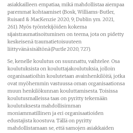
asiakkailleen empatiaa, mikä mahdollistaa aiempaa
paremmat kohtaamiset (Bosk, Williams-Butler,
Ruisard & MacKenzie 2020, 9; Dublin ym. 2021,
261). Myös työntekijöiden kokema
sijaistraumatisoituminen on teema, jota on pidetty
keskeisenä traumatietoisuuteen
liittyvänä sisältönä (Purtle 2020, 727).
Se, kenelle koulutus on suunnattu, vaihtelee. Osa
koulutuksista on kouluttajakoulutuksia, jolloin
organisaatioihin koulutetaan avainhenkilöitä, jotka
ovat myöhemmin vastuussa oman organisaationsa
muun henkilökunnan kouluttamisesta. Toisissa
koulutusmalleissa taas on pyritty tekemään
koulutuksesta mahdollisimman
moniammatillinen ja eri organisaatioiden
edustajista koostuva. Tällä on pyritty
mahdollistamaan se, että samojen asiakkaiden