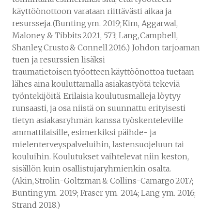
käyttöönottoon varataan riittävästi aikaa ja
resursseja. (Bunting ym. 2019; Kim, Aggarwal,
Maloney & Tibbits 2021, 573; Lang, Campbell,
Shanley, Crusto & Connell 2016.) Johdon tarjoaman
tuen ja resurssien lisäksi
traumatietoisen työotteen käyttöönottoa tuetaan
lähes aina kouluttamalla asiakastyötä tekeviä
työntekijöitä. Erilaisia koulutusmalleja löytyy
runsaasti, ja osa niistä on suunnattu erityisesti
tietyn asiakasryhmän kanssa työskenteleville
ammattilaisille, esimerkiksi päihde- ja
mielenterveyspalveluihin, lastensuojeluun tai
kouluihin. Koulutukset vaihtelevat niin keston,
sisällön kuin osallistujaryhmienkin osalta.
(Akin, Strolin-Goltzman & Collins-Camargo 2017;
Bunting ym. 2019; Fraser ym. 2014; Lang ym. 2016;
Strand 2018.)