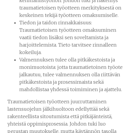
kehittämistyöhön: johdon tuki ja näkemys
traumatietoisen työotteen merkityksestä on
keskeinen tekijä työotteen omaksumiselle.
Tiedon ja taidon rinnakkaisuus:
Traumatietoisen työotteen omaksuminen
vaatii tiedon lisäksi sen soveltamista ja
harjoittelemista. Tieto tarvitsee rinnalleen
kokeiluja.
Valmennuksen tulee olla pitkäkestoista ja
monimuotoista: jotta traumatietoinen työote
jalkautuu, tulee valmennuksen olla riittävän
pitkäkestoista ja prosessimaista sekä
mahdollistaa yhdessä toimiminen ja ajattelu.
Traumatietoisen työotteen juurruttaminen
lastensuojelun jälkihuoltoon edellyttää sekä
rakenteellista sitoutumista että pitkäjänteistä,
yhteistä oppimisprosessia. Johdon tuki luo
perustan muutokselle, mutta käytännön tasolla