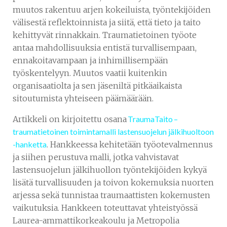
muutos rakentuu arjen kokeiluista, työntekijöiden
välisestä reflektoinnista ja siitä, että tieto ja taito
kehittyvät rinnakkain. Traumatietoinen työote
antaa mahdollisuuksia entistä turvallisempaan,
ennakoitavampaan ja inhimillisempään
työskentelyyn. Muutos vaatii kuitenkin
organisaatiolta ja sen jäseniltä pitkäaikaista
sitoutumista yhteiseen päämäärään.
Artikkeli on kirjoitettu osana
TraumaTaito –
traumatietoinen toimintamalli lastensuojelun jälkihuoltoon
-hanketta
. Hankkeessa kehitetään työotevalmennus
ja siihen perustuva malli, jotka vahvistavat
lastensuojelun jälkihuollon työntekijöiden kykyä
lisätä turvallisuuden ja toivon kokemuksia nuorten
arjessa sekä tunnistaa traumaattisten kokemusten
vaikutuksia. Hankkeen toteuttavat yhteistyössä
Laurea-ammattikorkeakoulu ja Metropolia