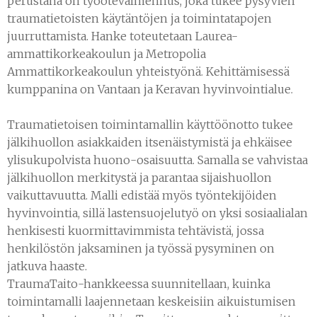
perustana on työotevalmennus, joka tukee pysyvien
traumatietoisten käytäntöjen ja toimintatapojen
juurruttamista. Hanke toteutetaan Laurea-
ammattikorkeakoulun ja Metropolia
Ammattikorkeakoulun yhteistyönä. Kehittämisessä
kumppanina on Vantaan ja Keravan hyvinvointialue.
Traumatietoisen toimintamallin käyttöönotto tukee
jälkihuollon asiakkaiden itsenäistymistä ja ehkäisee
ylisukupolvista huono-osaisuutta. Samalla se vahvistaa
jälkihuollon merkitystä ja parantaa sijaishuollon
vaikuttavuutta. Malli edistää myös työntekijöiden
hyvinvointia, sillä lastensuojelutyö on yksi sosiaalialan
henkisesti kuormittavimmista tehtävistä, jossa
henkilöstön jaksaminen ja työssä pysyminen on
jatkuva haaste.
TraumaTaito-hankkeessa suunnitellaan, kuinka
toimintamalli laajennetaan keskeisiin aikuistumisen