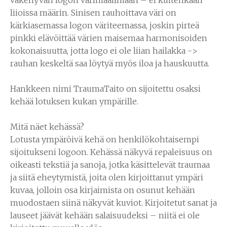
liioissa määrin. Sinisen rauhoittava väri on
kärkiasemassa logon väriteemassa, joskin pirteä
pinkki elävöittää värien maisemaa harmonisoiden
kokonaisuutta, jotta logo ei ole liian hailakka ->
rauhan keskeltä saa löytyä myös iloa ja hauskuutta.
Hankkeen nimi TraumaTaito on sijoitettu osaksi
kehää lotuksen kukan ympärille.
Mitä näet kehässä?
Lotusta ympäröivä kehä on henkilökohtaisempi
sijoitukseni logoon. Kehässä näkyvä repaleisuus on
oikeasti tekstiä ja sanoja, jotka käsittelevät traumaa
ja siitä eheytymistä, joita olen kirjoittanut ympäri
kuvaa, jolloin osa kirjaimista on osunut kehään
muodostaen siinä näkyvät kuviot. Kirjoitetut sanat ja
lauseet jäävät kehään salaisuudeksi – niitä ei ole