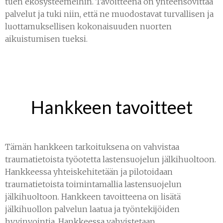
tuen ekosysteemeihin. Tavoitteena on yhteensovittaa
palvelut ja tuki niin, että ne muodostavat turvallisen ja
luottamuksellisen kokonaisuuden nuorten
aikuistumisen tueksi.
Hankkeen tavoitteet
Tämän hankkeen tarkoituksena on vahvistaa
traumatietoista työotetta lastensuojelun jälkihuoltoon.
Hankkeessa yhteiskehitetään ja pilotoidaan
traumatietoista toimintamallia lastensuojelun
jälkihuoltoon. Hankkeen tavoitteena on lisätä
jälkihuollon palvelun laatua ja työntekijöiden
hyvinvointia. Hankkeessa vahvistetaan