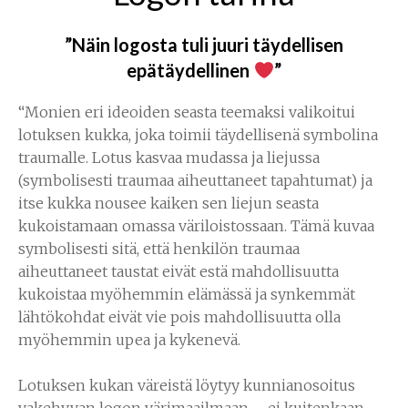
”Näin logosta tuli juuri täydellisen
epätäydellinen
”
“Monien eri ideoiden seasta teemaksi valikoitui
lotuksen kukka, joka toimii täydellisenä symbolina
traumalle. Lotus kasvaa mudassa ja liejussa
(symbolisesti traumaa aiheuttaneet tapahtumat) ja
itse kukka nousee kaiken sen liejun seasta
kukoistamaan omassa väriloistossaan. Tämä kuvaa
symbolisesti sitä, että henkilön traumaa
aiheuttaneet taustat eivät estä mahdollisuutta
kukoistaa myöhemmin elämässä ja synkemmät
lähtökohdat eivät vie pois mahdollisuutta olla
myöhemmin upea ja kykenevä.
Lotuksen kukan väreistä löytyy kunnianosoitus
vakehyvan logon värimaailmaan – ei kuitenkaan