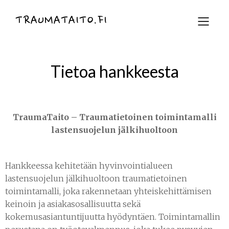
TRAUMATAITO.FI
Tietoa hankkeesta
Trau­ma­Tai­to – Trau­ma­tie­toi­nen toi­min­ta­mal­li
las­ten­suo­je­lun jäl­ki­huol­toon
Hankkeessa kehitetään hyvinvointialueen
lastensuojelun jälkihuoltoon traumatietoinen
toimintamalli, joka rakennetaan yhteiskehittämisen
keinoin ja asiakasosallisuutta sekä
kokemusasiantuntijuutta hyödyntäen. Toimintamallin