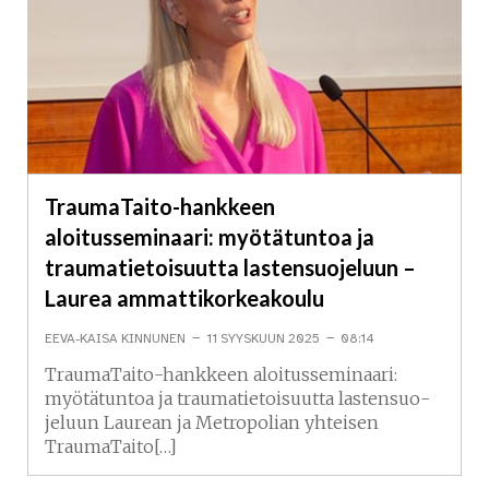
TraumaTaito-hankkeen
aloitusseminaari: myötätuntoa ja
traumatietoisuutta lastensuojeluun –
Laurea ammattikorkeakoulu
-
-
EEVA-KAISA KINNUNEN
11 SYYSKUUN 2025
08:14
Trau­ma­Tai­to-hankkeen aloi­tus­se­mi­naa­ri:
myö­tä­tun­toa ja trau­ma­tie­toi­suut­ta las­ten­suo­
je­luun Laurean ja Metropolian yhteisen
TraumaTaito[…]